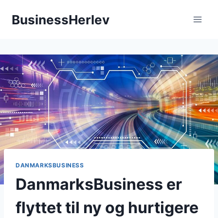
Fortsæt
BusinessHerlev
til
indhold
DANMARKSBUSINESS
DanmarksBusiness er
flyttet til ny og hurtigere